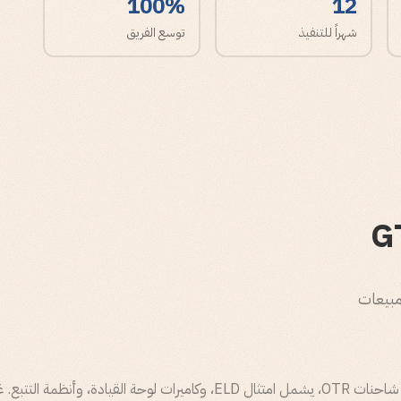
100%
12
شهراً للتنفيذ
توسع الفريق
مبيعات
امتلكت TruckX منتجاً مُثبتاً في سوق شاحنات OTR، يشمل امتثال ELD، وكاميرات لوحة الق