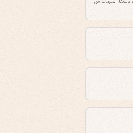
المشورة، بل اندمج فريق GTM متكامل داخل TruckX وأعاد بناء وظيفة المبيعات من