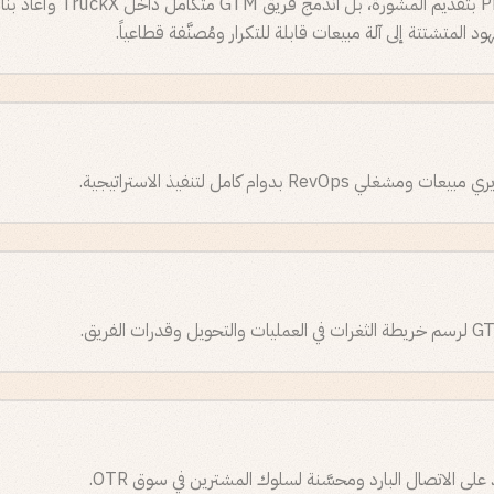
لم تكتفِ Phi Consulting بتقديم 
 المتشتتة إلى آلة مبيعات قابلة للتكرار ومُصنَّفة قطاعياً.
على الاتصال البارد ومحسَّنة لسلوك المشترين في سوق OTR.