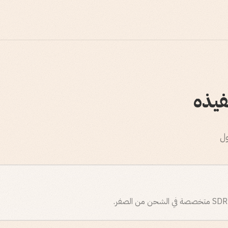
نفيذه
ول