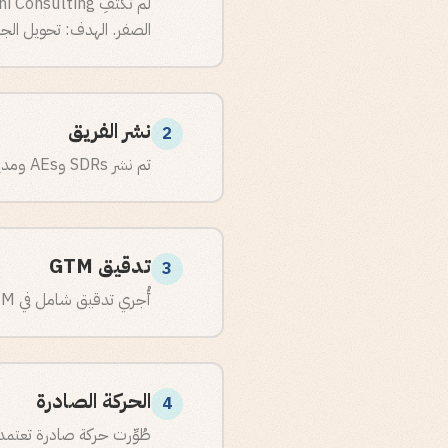
الصفر. الهدف: تحويل الجهود
نشر الفريق
2
تم نشر SDRs وAEs ومديري مبيعات ومشغلي RevOps بدوام كامل لتنفيذ الاستراتيجية.
تدقيق GTM
3
أُجري تدقيق شامل في GTM لرسم خريطة الثغرات في العمليات والتحويل وقدرات الفريق.
الحركة الصادرة
4
طُوِّرت حركة صادرة تعتمد 