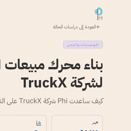
العودة إلى دراسات الحالة
اللوجستيات والشحن
لشركة TruckX
كيف ساعدت Phi شركة TruckX على التوسع من $2M إلى $16M ARR في 12 شهراً