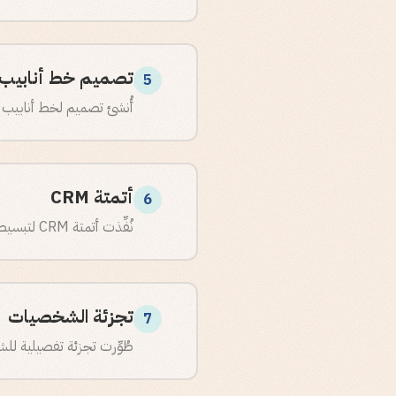
تصميم خط أنابيب 
5
أُنشئ تصميم لخط أنابيب المبيعات بمعايير SQL/MQL واضحة
أتمتة CRM
6
نُفِّذت أتمتة CRM لتبسيط حركة الصفقات والتنبؤ بالإيرادات.
تجزئة الشخصيات
7
طُوِّرت تجزئة تفصيلية للشخصيات تمتد