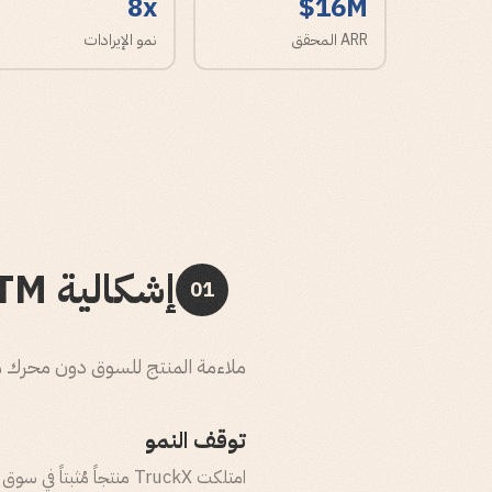
8x
$16M
ARR المحقق
نمو الإيرادات
إشكالية GTM
01
ملاءمة المنتج للسوق دون محرك 
توقف النمو