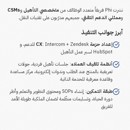
نشرت Phi فريقاً متعدد الوظائف من
متخصصي التأهيل
و
CSMs
و
ممثلي الدعم التقني
، جميعهم مدرّبون على تقنيات النقل.
أبرز جوانب التنفيذ
إعداد حزمة CX
: Intercom + Zendesk للدعم، و
HubSpot لسير عمل التأهيل
أنظمة تثقيف العملاء
: جلسات تأهيل فردية، جولات
تعريفية بالمنتج عند الطلب وندوات إلكترونية، مركز مساعدة
وقاعدة معرفية للخدمة الذاتية
طبقة التمكين
: إنشاء SOPs ومحتوى التطوير والتعلم وأطر
دورة الحياة، وتسليمات منظّمة لضمان الملكية طويلة الأمد
للفريق