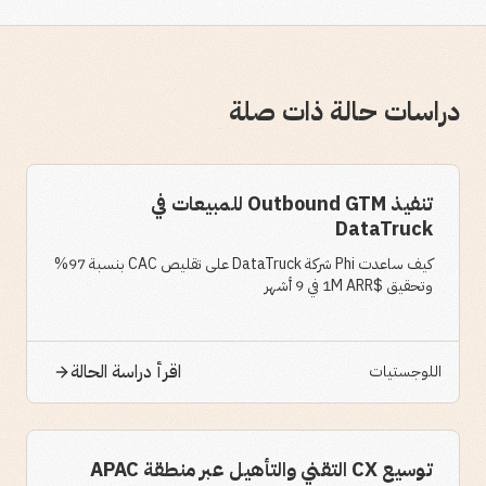
دراسات حالة ذات صلة
تنفيذ Outbound GTM للمبيعات في
DataTruck
كيف ساعدت Phi شركة DataTruck على تقليص CAC بنسبة 97%
وتحقيق $1M ARR في 9 أشهر
اقرأ دراسة الحالة
اللوجستيات
توسيع CX التقني والتأهيل عبر منطقة APAC