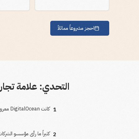
احجز مشروعاً مماثلاً
التحدي: علامة تجار
كانت DigitalOcean معروفة على نطاق واسع بوصفها منصة سحابية تُقدّم المطورين أولاً، غير أن هذه الهوية القوية جاءت بقيود واضحة
1
كثيراً ما رأى مؤسسو الشركات الصغيرة وال
2