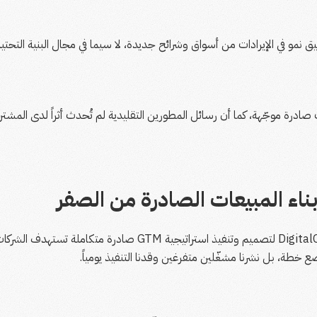
ادرة موجّهة، كما أن رسائل المطورين التقليدية لم تُحدث أثراً لدى المشتر
 بناء المبيعات الصادرة من الصفر
تشاركت Phi Consulting مع DigitalOcean لتصميم وتنفيذ استراتيجية
وضع خطة، بل نشرنا مشغّلين متفرغين وقدنا التنفيذ يومياً.