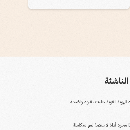
لناشئة