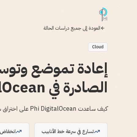
العودة إلى جميع دراسات الحالة
Cloud
إعادة تموضع وتوسي
الصادرة في DigitalOcean
كيف ساعدت Phi DigitalOcean على اختراق سوق SMB بمنهجية GTM جديدة
تسارع في سرعة خط الأنابيب
انخفاض م