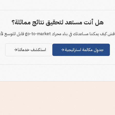
هل أنت مستعد لتحقيق نتائج مماثلة؟
كيف يمكننا مساعدتك في بناء محرك go-to-market قابل للتوسع لأعمالك.
جدوِل مكالمة استراتيجية
استكشف خدماتنا