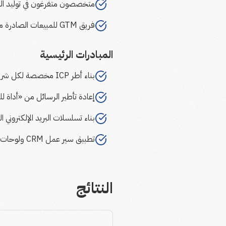
متخصصون متفرغون في توليد العملاء
فريق GTM للمبيعات الصادرة مندمج في العمليات التجارية لـ DigitalOcean
المبادرات الرئيسية
بناء أطر ICP مخصصة لكل شريحة للتمييز بين التواصل مع المطورين المستقلين وشركات SaaS الناشئة والوكالات الرقمية
إعادة تأطير الرسائل من «أداة ل
بناء تسلسلات البريد الإلكتروني
تطبيق سير عمل CRM ولوحات متابعة وخرائط TAM ومقاييس الأداء
النتائج