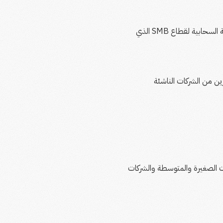
أرادت DigitalOcean تحقيق نمو في الإيرادات من أسواق وشرائح جديدة، لا سيما في مجال البنية التحتية السحابية لقطاع SMB الذي
ين من الشركات الناشئة
 GTM صادرة متكاملة تستهدف الشركات الصغيرة والمتوسطة والشركات