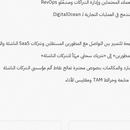
 المحتملين وإدارة الشراكات ومشغّلو RevOps
لمطورين» إلى «شريك سحابي مهيّأ للشركات الناشئة»
 البارد والمكالمات بنصوص مختبرة تعالج نقاط ألم مؤسسي الشركات الناشئة