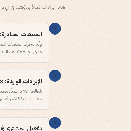
قناتا إيرادات مُعادٌ بناؤهما في آنٍ
المبيعات الصادرة: من الصف
مليون في ARR قيد التنفيذ حاليًا، أي أنه اجتاز دورة المبيعات بأكملها وتحوّل. لم يعد خط أنابيب؛ بل إيرادات جارٍ تأهيلها.
الإيرادات الواردة: 648 عميلًا محتملًا، 89 فرصة، $5M في خط الأنابيب
خط أنابيب ARR، وأُغلق $2.4 مليون في ARR، مع استمرار عدد من الصفقات في دورة المبيعات.
تفعيل المشتري في 