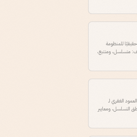
فهم امتدادًا حقيقيًا للمنظومة
والبريد الإلكتروني البارد والهاتف: متسلسل، ومتتبع،
Ap إلى Gong لذكاء المكالمات وإلى Salesforce بوصفه العمود الفقري لـ
، ومنطق التسلسل، ومعايير