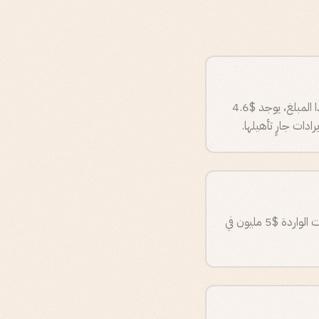
ولّد محرك المبيعات الصادرة $6 مليون في خط أنابيب ARR المؤهل انطلاقًا من نقطة الصفر. من هذا المبلغ، يوجد $4.6
مُعالجة 648 عميلًا محتملًا واردًا عبر النظام الجديد. أُنشئت 89 فرصة مؤهلة. ولّدت منظومة الإيرادات الواردة $5 مليون في