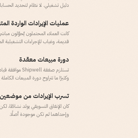
دليل تشغيلي. لا نظام لتحديد الحسابا
عمليات الإيرادات الواردة الم
قديمة، وغياب للإجراءات التشغيلية الم
دورة مبيعات معقدة
وكثيرًا ما تتراوح دورة المبيعات الكاملة بين 6 و12 شهرًا. الوصول إلى المشتري الخطأ يكلف أسابيع،
تسرب الإيرادات من موضعين
كان الإنفاق التسويقي يولد نشاطًا، لكن
وإحداهما لم تكن موجودة أصلًا.