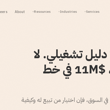
eers
About
Resources
Industries
Services
 دليل تشغيلي. لا
ICP. بعد 12 شهرًا، $11M في خط
د أكثر منصات TMS تعقيدًا في السوق، فإن اختيار من تبيع له وكيفية