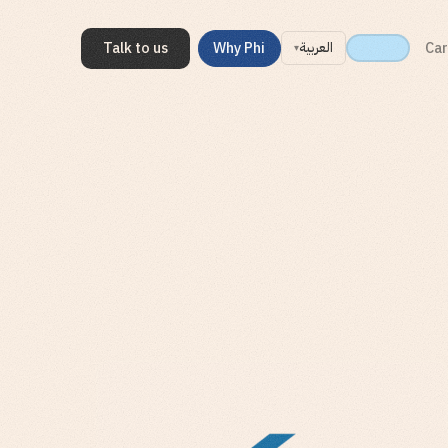
Talk to us
Why Phi
Car
العربية
▾