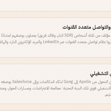
اندمجت Phi بفريق SDR مؤلف من ثلاثة أشخاص (SDR اثنان وقائد فريق) يعملون بوص
التجارية في Shipwell. أداروا نظام تواصل متعدد القنوات عبر LinkedIn 
ل التشغيلي
ساعدت Phi Shipwell في التحول من ollo
CR. ثم بُني دليل SDR التشغيلي فوق تلك البنية التحتية: معالجة الاعتراضات، ومسارات الحوار
ليم.