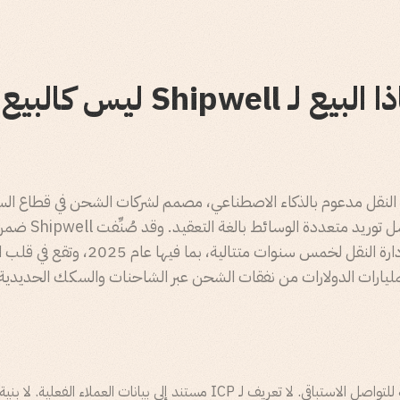
 لإدارة النقل مدعوم بالذكاء الاصطناعي، مصمم لشركات الشحن في قطاع 
والمؤسسات الكبرى التي
مربع Gartner السحري لأنظمة إدارة النقل لخمس سنوات متتالية
 لمليارات الدولارات من نفقات الشحن عبر الشاحنات والسكك الحديدي
لم يكن لدى Shipwell أي استراتيجية للتواصل الاستباقي. لا تعريف لـ ICP مستند إلى بيانات ال