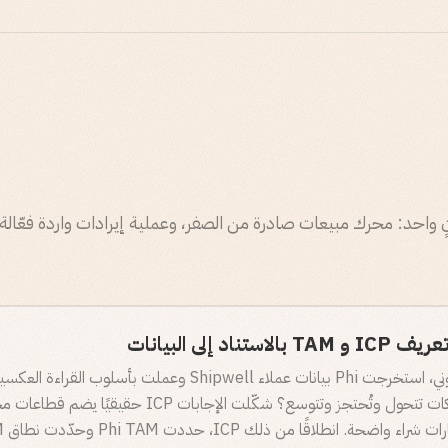
ن في آنٍ واحد: محرك مبيعات صادرة من الصفر، وعملية إيرادات واردة فعّا
اد إلى البيانات
قبل إرسال أي بريد إلكتروني، استخرجت Phi بيانات عملاء Shipwell وعملت 
الإيرادات؟ أي ملفات الشركات تتحول وتُحتجز وتتوسع؟ شكّلت الإجابات P