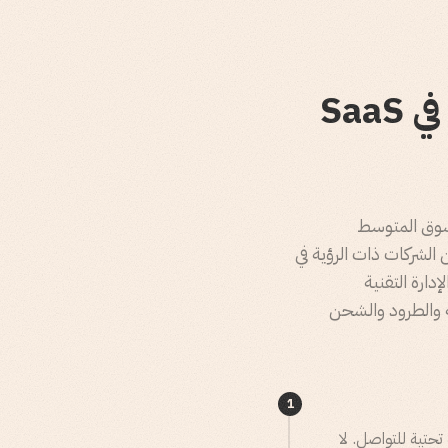
السياق: لماذا البيع لـ Shipwell ليس كالبيع في SaaS
السوق المتوسط
 تدير سلاسل توريد متعددة الوسائط بالغة التعقيد. وقد صُنِّفت Shipwell ضمن الشركات ذات الرؤية في
، بما فيها عام 2025، وتقع في قلب الإدارة التقنية
ة والطرود والشحن
1
عملاء الفعلية. لا بنية تحتية للتواصل. لا