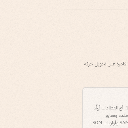
لة قادرة على تحويل حركة
بأسلوب القراءة العكسية. أي القطاعات تُولِّد
IC حقيقيًا يضم قطاعات محددة ومعايير
ديموغرافية للشركات وإشارات شراء واضحة. انطلاقًا من ذلك ICP، حددت Phi TAM وحدّدت نطاق SAM وأولويات SOM