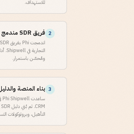
للاستهداف.
فريق SDR مندمج والتواصل متعدد القنوات
2
ومُحسَّن باستمرار.
بناء المنصة والدلي
3
M
التأهيل، وبروتوكولات التس