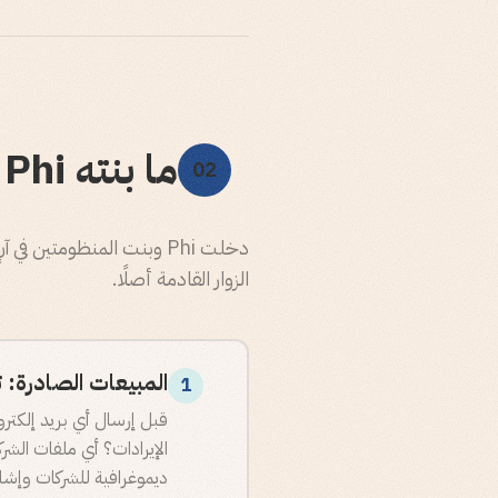
ما بنته Phi
02
دخلت Phi وبنت المنظومتي
الزوار القادمة أصلًا.
المبيعات الصادرة: تعريف ICP و TAM بالاستن
1