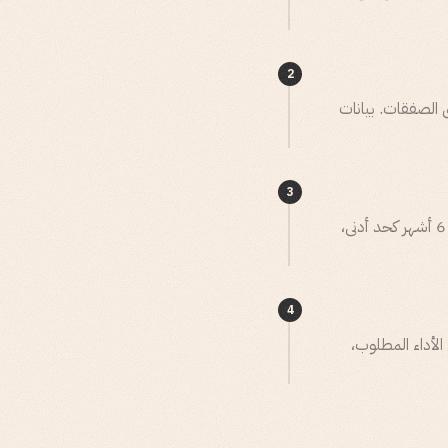
2
سابات للتأهيل، مما جعلهم يؤدون مهام SDR بدلًا من إغلاق الصفقات. بيانات
3
تستلزم صفقة Shipwell موافقة قيادات سلاسل التوريد وتقنية المعلومات والمالية والعمليات. يمتد التنفيذ 3 إلى 6 أشهر كحد أدنى،
4
الأداء المطلوب،