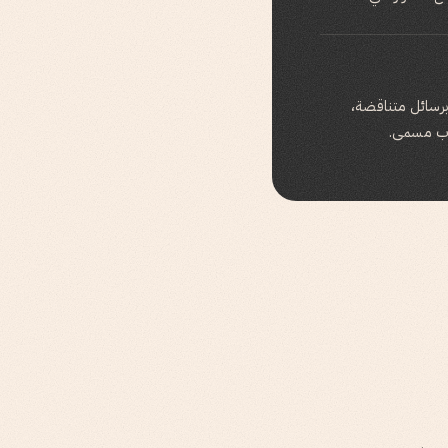
ب ذاته برسائل متناقضة،
اب مسمى.