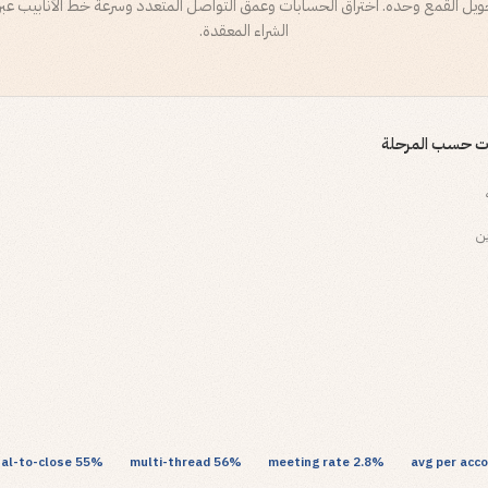
يل القمع وحده. اختراق الحسابات وعمق التواصل المتعدد وسرعة خط الأنابيب عبر
الشراء المعقدة.
ات حسب المرحلة
ن
55% proposal-to-close
56% multi-thread
2.8% meeting rate