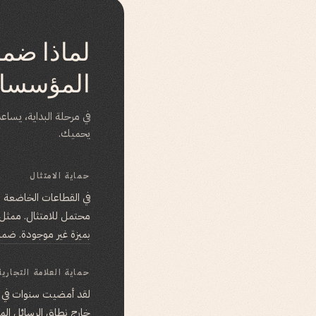
لماذا ضما
المؤسسا
يحميك.
حماية الامتثال
في القطاعات الخاضعة ل
بميزة غير موجودة. ضم
حماية العلامة التجارية
لقد أمضيت سنوات في بنا
خارج نطاق الرسائل الم