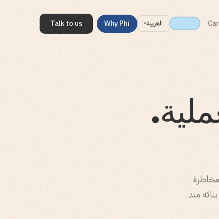
Talk to us
Why Phi
Car
العربية
▾
لية.
مخاطرة
نائه منذ