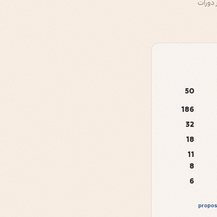
 دورات
50
186
32
18
11
8
6