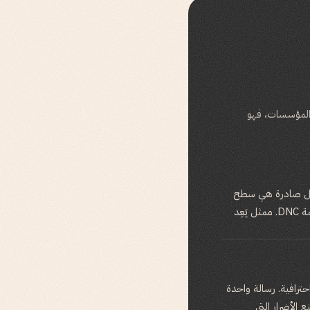
عدك على التوسع. أما في المؤسسات، فهو
واصل صادرة هي سطح
محتمل للامتثال. ممثل يُقدّم ادعاءً غير مصرح به بشأن الأسعار. ممثل يتواصل مع شخص مدرج في قائمة DNC. ممثل يَعِد
حترافية. رسالة واحدة
الأضرار التي