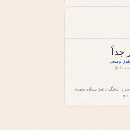
 جداً
انوني أو منافس
حادثة امتثال
تسعير غير مصرّح به. مندوب يعد بميزة غير موجودة. مندوب يتصل بشخص مدرج في قائمة DNC. في الأسواق المنظَّمة، عجز ضمان الجودة
سطح.