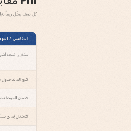
كل صف يمثّل ربعاً تترا
التقاعس / التو
ستة إلى تسعة أشه
تتبع العائد جدول ب
ضمان الجودة يحدث 
الامتثال يُعالج بش