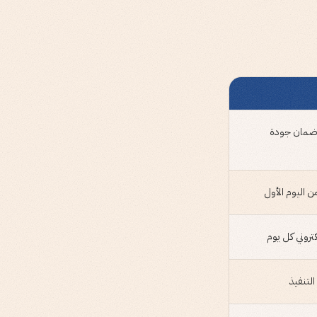
ور في أسبوعين مع playbook وضمان جودة
روني كل يوم
التنفيذ