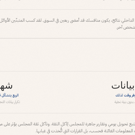
لداخلي نتائج، يكون منافسك قد أمضى ربعين في السوق. لقد كسب المتبنّين الأوائل، 
ه شخص آخر.
يانات
شه
وفر وقت لذلك
الربع يتشكّل 
 بدون بنية تحتية
تكرار بيانات ال
بع تحويل يومي وتقارير جاهزة للمجلس يُآكل الثقة. وتآكل ثقة المجلس يؤثر على مو
المعلومات الفائتة فحسب، بل القرارات التي اتُّخذت في غيابها.