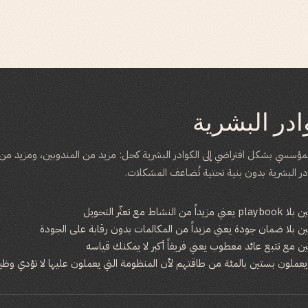
ادر البشرية
جأ قادة GTM المؤسسي بشكل افتراضي إلى الكوادر البشرية كحل: مزيد من المندوبين، ومزيد م
در البشرية بدون بنية تحتية تُضاعف المشكلات.
اط مع تعثّر التحويل
ين بلا ضمان جودة يعني مزيداً من المكالمات بدون رقابة على الجودة
ن مع تتبع عائد معطوب يعني فريقاً أكبر لا يمكنك قياسه
عملون بستين بالمئة من طاقتهم لأن المنظومة التي يعملون عليها لا تؤدي وظيف