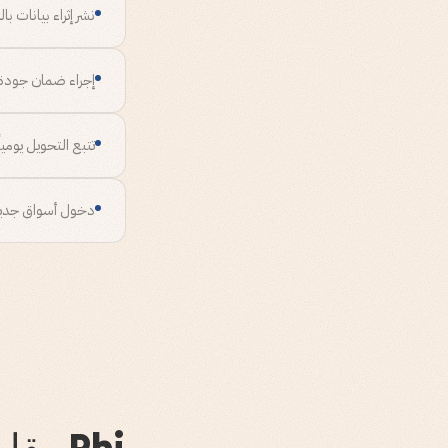
نشر إثراء بيانات 
إجراء ضمان جودة ي
تتبع التحويل يومي
دخول أسواق جديدة 
Phi مقابل التقاعس