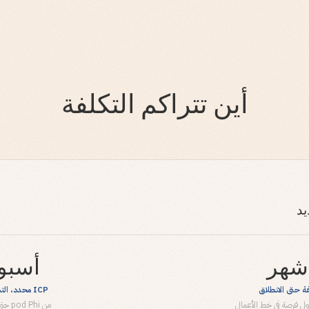
أين تتراكم التكلفة
د
أسبو
 حتى الانطلاق
ICP محدد، التسلسلات نشطة
أول فرصة في خط الأعمال
من pod Phi حتى انطلاق التواصل