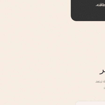
اقته.
ر
يقية تبتعد
.