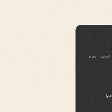
ن المديرين، ومزيد
تها