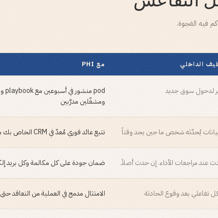
كم فيه الفجوة.
ظيف الداخلي
مع PHI
ر لدخول سوق جديد
pod منش
ومشغّلين مدرَّبين
يانات يُحدّثه شخص ما حين يجد وقتاً
تتبع عائد فوري مُعدّ في CRM الخاص بك من اليوم الأول
عند مراجعات الأداء. إن حدث أصلاً.
ضمان جودة على كل مكالمة وكل بريد إلكت
كل تفاعلي بعد وقوع الحادثة
الامتثال مدمج في العملية من التعاقد حتى 