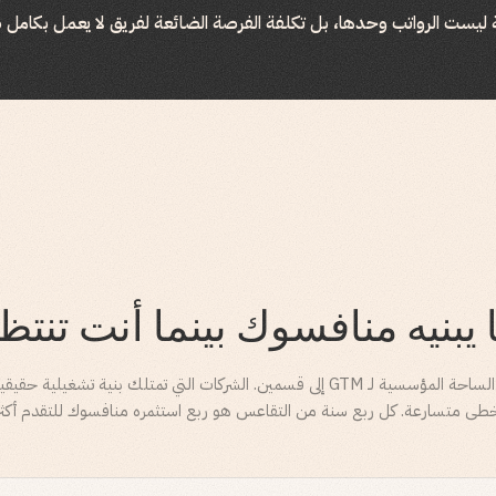
ة ليست الرواتب وحدها، بل تكلفة الفرصة الضائعة لفريق لا يعمل بكامل ط
 يبنيه منافسوك بينما أنت تنتظ
تنقسم الساحة المؤسسية لـ GTM إلى قسمين. الشركات التي تمتلك بنية تشغيلية حق
طى متسارعة. كل ربع سنة من التقاعس هو ربع استثمره منافسوك للتقدم أكثر