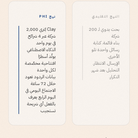
النهج التقليدي
نهج PHI
بحث يدوي لـ 200
Clay يُثري 2,000
شركة
شركة عبر 4 شرائح
بناء قائمة. كتابة
في يوم واحد
رسائل واحدة تلو
الذكاء الاصطناعي
الأخرى.
يولّد أسطرًا
الإرسال. الانتظار.
افتتاحية مخصّصة
التحليل بعد شهر.
لكل واحدة
التكرار.
بيانات الردود تعود
خلال 72 ساعة
الاجتماع اليومي في
اليوم الرابع يعرف
بالفعل أي شريحة
تستجيب