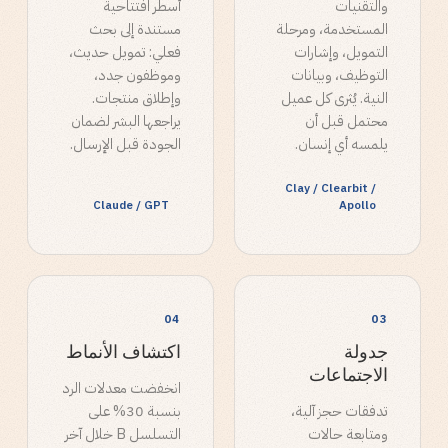
والتقنيات
أسطر افتتاحية
المستخدمة، ومرحلة
مستندة إلى بحث
التمويل، وإشارات
فعلي: تمويل حديث،
التوظيف، وبيانات
وموظفون جدد،
النية. يُثرى كل عميل
وإطلاق منتجات.
محتمل قبل أن
يراجعها البشر لضمان
يلمسه أي إنسان.
الجودة قبل الإرسال.
Clay / Clearbit /
Claude / GPT
Apollo
0
4
0
3
جدولة
اكتشاف الأنماط
الاجتماعات
انخفضت معدلات الرد
تدفقات حجز آلية،
بنسبة 30% على
ومتابعة حالات
التسلسل B خلال آخر