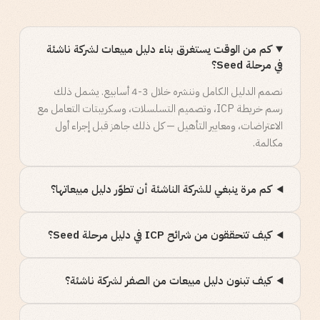
كم من الوقت يستغرق بناء دليل مبيعات لشركة ناشئة
في مرحلة Seed؟
نصمم الدليل الكامل وننشره خلال 3-4 أسابيع. يشمل ذلك
رسم خريطة ICP، وتصميم التسلسلات، وسكريبتات التعامل مع
الاعتراضات، ومعايير التأهيل — كل ذلك جاهز قبل إجراء أول
مكالمة.
كم مرة ينبغي للشركة الناشئة أن تطوّر دليل مبيعاتها؟
كيف تتحققون من شرائح ICP في دليل مرحلة Seed؟
كيف تبنون دليل مبيعات من الصفر لشركة ناشئة؟