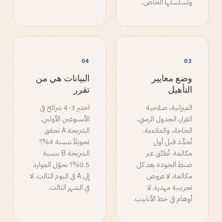
وتسلسلها الخاص.
04
03
وضع معايير
البيانات هي من
التأهيل
تقرر
الميزانية، صلاحية
اختبر 3-4 شرائح في
القرار، الجدول الزمني،
الأسبوعين الأولين.
الحاجة، والملاءمة.
الشريحة A تحقق
تُحدَّد قبل أول
تحويلاً بنسبة 4%؟
مكالمة. تُطبَّق عبر
الشريحة B بنسبة
ضبط الجودة بعد كل
0.5%؟ نحوّل الموارد
مكالمة. لا عروض
إلى A في اليوم الثالث. لا
تجريبية مهدرة. لا
في الشهر الثالث.
أوهام في خط الأنابيب.