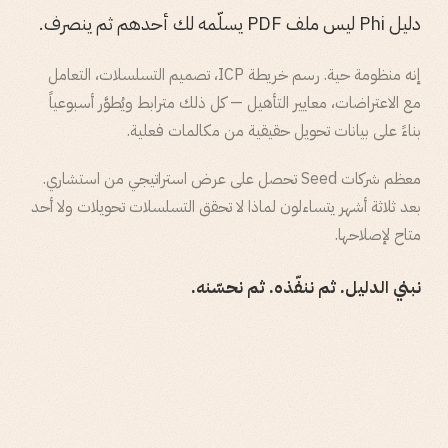
دليل Phi ليس ملف PDF يسلّمه لك أحدهم ثم ينصرف.
إنه منظومة حية. رسم خريطة ICP، تصميم التسلسلات، التعامل
مع الاعتراضات، معايير التأهيل — كل ذلك مترابط ويُطوَّر أسبوعياً
بناءً على بيانات تحويل حقيقية من مكالمات فعلية.
معظم شركات Seed تحصل على عرض استراتيجي من استشاري.
بعد ثلاثة أشهر يتساءلون لماذا لا تحقق التسلسلات تحويلات ولا أحد
متاح لإصلاحها.
نبني الدليل. ثم ننفّذه. ثم نحسّنه.