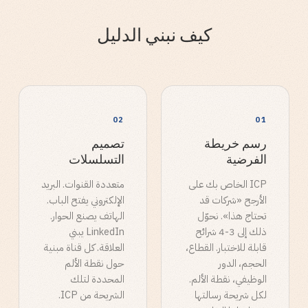
كيف نبني الدليل
02
01
رسم خريطة
تصميم
الفرضية
التسلسلات
ICP الخاص بك على
متعددة القنوات. البريد
الأرجح «شركات قد
الإلكتروني يفتح الباب.
تحتاج هذا». نحوّل
الهاتف يصنع الحوار.
ذلك إلى 3-4 شرائح
LinkedIn يبني
قابلة للاختبار. القطاع،
العلاقة. كل قناة مبنية
الحجم، الدور
حول نقطة الألم
الوظيفي، نقطة الألم.
المحددة لتلك
لكل شريحة رسالتها
الشريحة من ICP.