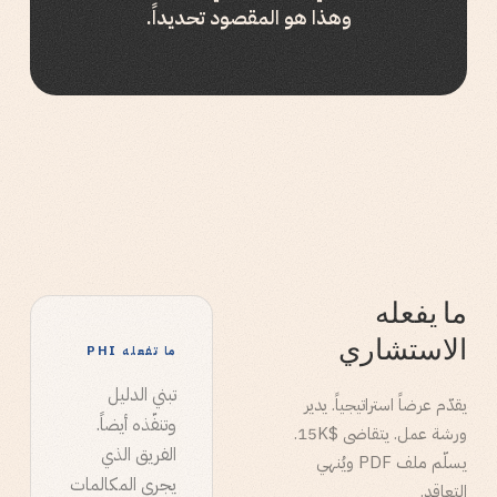
وهذا هو المقصود تحديداً.
ما يفعله
الاستشاري
ما تفعله PHI
تبني الدليل
يقدّم عرضاً استراتيجياً. يدير
وتنفّذه أيضاً.
ورشة عمل. يتقاضى $15K.
الفريق الذي
يسلّم ملف PDF ويُنهي
يجري المكالمات
التعاقد.