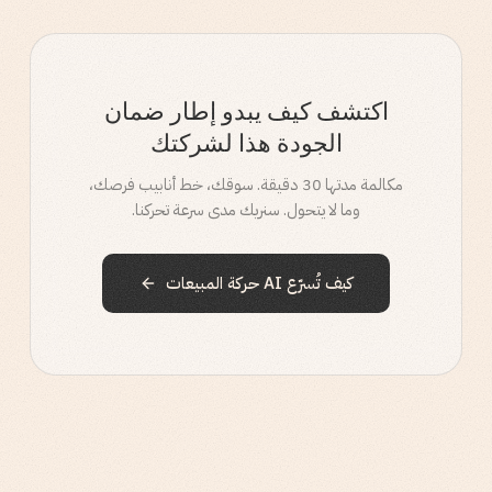
اكتشف كيف يبدو إطار ضمان
الجودة هذا لشركتك
مكالمة مدتها 30 دقيقة. سوقك، خط أنابيب فرصك،
وما لا يتحول. سنريك مدى سرعة تحركنا.
كيف تُسرّع AI حركة المبيعات