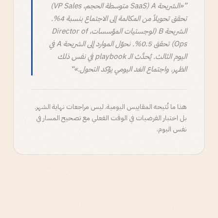
«الشريحة A (SaaS متوسطة الحجم، VP Sales)
تحقق تحويلاً من المكالمة إلى الاجتماع بنسبة 4%.
الشريحة B (لوجستيات المؤسسات، Director of
Ops) تحقق 0.5%. نحوّل الموارد إلى الشريحة A في
اليوم الثالث. يُحدَّث الـ playbook في نفس ذلك
الظهر. واجتماع الغد اليومي يؤكد التحول.»
هذا ما تُتيحه المقاييس اليومية. ليس مراجعات نهاية الشهر.
بل اختبار الفرضيات في الوقت الفعلي مع تصحيح المسار في
نفس اليوم.