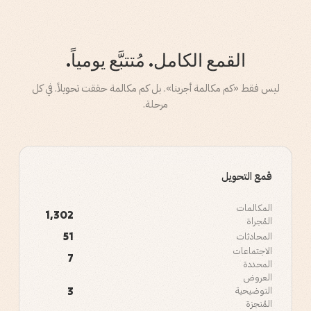
القمع الكامل. مُتتبَّع يومياً.
ليس فقط «كم مكالمة أجرينا». بل كم مكالمة حققت تحويلاً. في كل
مرحلة.
قمع التحويل
المكالمات
1,302
المُجراة
51
المحادثات
الاجتماعات
7
المحددة
العروض
3
التوضيحية
المُنجزة