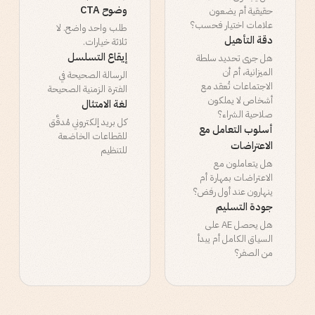
وضوح CTA
حقيقية أم يضعون
علامات اختيار فحسب؟
طلب واحد واضح. لا
دقة التأهيل
ثلاثة خيارات.
إيقاع التسلسل
هل جرى تحديد سلطة
الميزانية، أم أن
الرسالة الصحيحة في
الاجتماعات تُعقد مع
الفترة الزمنية الصحيحة
أشخاص لا يملكون
لغة الامتثال
صلاحية الشراء؟
كل بريد إلكتروني مُدقَّق
أسلوب التعامل مع
للقطاعات الخاضعة
الاعتراضات
للتنظيم
هل يتعاملون مع
الاعتراضات بمهارة أم
ينهارون عند أول رفض؟
جودة التسليم
هل يحصل AE على
السياق الكامل أم يبدأ
من الصفر؟