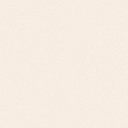
التحدي
الشركات القائمة على النمو بقيادة المنتج PLG: التبني
الذاتي مع التوسع المؤسسي، وتأهيل المستخدمين
التقنيين. شركات المنتجات التقنية: التبني من القاعدة
للأعلى، والتحقق التقني، وكسب موافقة فِرق الهندسة.
نهجنا
تحسين تجربة المطور، وتحديد فرص البيع للمؤسسات،
والتوسع القائم على الاستخدام لشركات PLG. تمكين
المبيعات التقنية، والمناصرة لدى المطورين، ومبيعات
مؤسسية بقيادة المنتج للمنتجات التقنية.
التحدي
موفرو البنية التحتية السحابية: المشتريات المؤسسية،