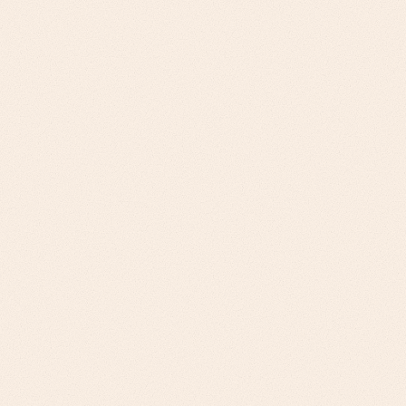
عروض قيمة موجهة للمديرين الماليين، ومقاييس
إنتاجية الهندسة، وإثبات العائد على الاستثمار لإدارة
التكاليف. دعم المبيعات التقنية، وقياس الأثر التجاري،
واستراتيجيات التوسع للتحسين.
التحدي
منصات الحوسبة والنماذج: نماذج تسعير معقدة، والنشر
المؤسسي، ومتطلبات قابلية التوسع. أدوات عمليات ML:
تبني المستخدمين التقنيين، ومتطلبات MLOps
المؤسسية، وتكامل الامتثال.
نهجنا
مبيعات الهندسة المعمارية التقنية، واستراتيجيات النشر
المؤسسي، وتحسين الأداء لمنصات الحوسبة. تجربة