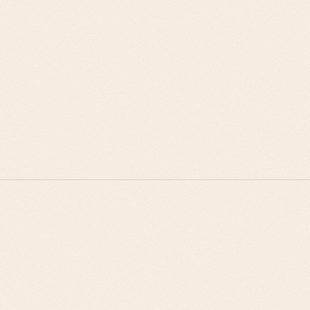
حالات عمل مرتكزة على المرونة التشغيلية واستقلالية الموردين
أُطر إثبات المفهوم المصممة للتحقق التقني متعدد أصحاب
المصلحة
استراتيجية السوق التي تستثمر شراكات الموفرين الكبار وبرامج
البيع المشترك
سرديات الامتثال التي تُسرّع بناء الثقة المؤسسية
عمليات المبيعات التقنية المُحسَّنة لمناقشات نموذج المسؤولية
المشتركة