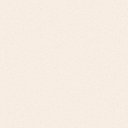
المشترون المؤسسيون يخشون الارتباط بمورد واحد أكثر مما
يقدّرون عمق ميزات المنصة
إثباتات المفهوم تبني توافقًا بين أصحاب المصلحة التقنيين
والتجاريين، بينما العروض التوضيحية تُظهر الميزات فحسب
القوائم في أسواق السحابة يمكنها تحويل دورات مشتريات تمتد 6
أشهر إلى أسابيع
شهادات الامتثال مسارات سريعة لبناء الثقة المؤسسية، لا مجرد
أعباء إضافية
رسائل الاستخدام متعدد السحابة تتناول مخاوف المخاطر
المؤسسية قبل القدرات التقنية