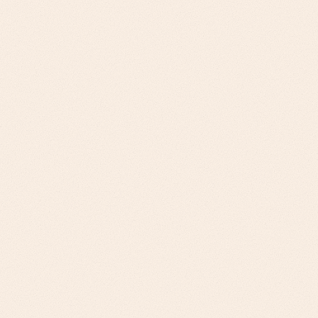
ومتطلبات الامتثال، وتعقيد المبيعات التقنية. حلول الأمن
والامتثال: المشترون المحافظون من المخاطر،
والمتطلبات التنظيمية، والمشتريات المؤسسية.
نهجنا
عمليات المبيعات المؤسسية، وأُطر الامتثال، وبرامج
التحقق التقني للبنية التحتية. الرسائل القائمة على
الامتثال، وحالات عمل تخفيف المخاطر، والخبرة
التنظيمية للأمن.
التحدي
منصات إدارة التكاليف: مبيعات متعددة أصحاب
المصلحة تمتد بين فِرق الهندسة والمالية. أدوات تحسين
السحابة: التبني التقني مع إثبات القيمة التجارية.
نهجنا