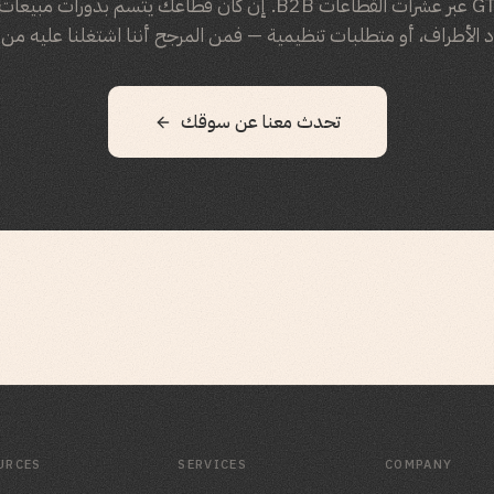
بنينا محركات GTM عبر عشرات القطاعات B2B. إن كان قطاعك يتسم بدو
 الأطراف، أو متطلبات تنظيمية — فمن المرجح أننا اشتغلنا عليه من 
تحدث معنا عن سوقك
URCES
SERVICES
COMPANY