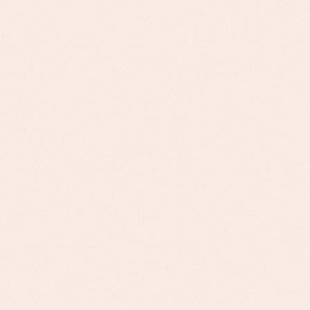
التحدي
شركات Fortune 500 المصنّعة: متطلبات التحول
الرقمي، وتكامل الأنظمة الموروثة، واشتراطات العائد على
الاستثمار على مستوى مجلس الإدارة. الشركات المصنّعة
متوسطة الحجم: ضغوط كفاءة التشغيل، ومتطلبات
تنويع الموردين، والامتثال للاستدامة.
نهجنا
حالات عمل تركّز على التكلفة الإجمالية للملكية وأُطر
تخفيف المخاطر وخرائط طريق التحول المرحلي لـ
Fortune 500. تطبيقات تحقق مكاسب سريعة،
ومقاييس أداء الموردين، ودعم الامتثال لـ ESG للشركات
متوسطة الحجم.