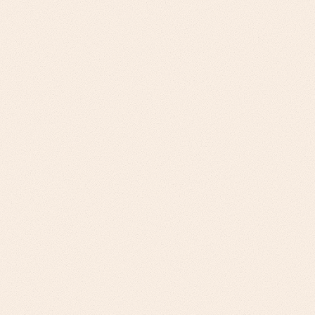
والتميز في خدمة العملاء. الموزعون الإقليميون: التمايز
التنافسي، وكفاءة التشغيل، وتحديث التقنية.
نهجنا
تحليل تحسين الهوامش، وعائد الاستثمار في تحسين
المخزون، واتفاقيات مستوى الخدمة للموزعين الوطنيين.
التموضع التنافسي، ومكاسب الكفاءة، والتبني التدريجي
للتقنية للموزعين الإقليميين.
التحدي
شركات 3PL الكبرى: توسيع محفظة الخدمات، والاحتفاظ
بالعملاء، وقابلية التوسع التشغيلي. مزودو الخدمات
اللوجستية المتخصصون: التوسع في السوق، والتمايز في
الخدمات، وتكامل التقنية.
نهجنا