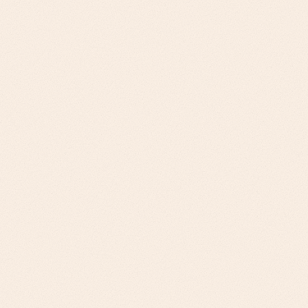
التحدي
تجار التجزئة متعددو القنوات: تحسين المخزون، وسرعة
التنفيذ، وتكامل تجربة العملاء. منصات التجارة الإلكترونية
والأسواق الرقمية: متطلبات قابلية التوسع، وإدارة
الموردين، وتحسين شبكة الخدمات اللوجستية.
نهجنا
عروض قيمة تتمحور حول العميل، وتحسين معدل
دوران المخزون، وخفض تكاليف التنفيذ لتجار التجزئة.
حلول تركّز على قابلية التوسع، وتنسيق متعدد الموردين،
واستراتيجيات تأثير الشبكة للتجارة الإلكترونية.
التحدي
الموزعون الوطنيون: تحسين الهوامش، وإدارة المخزون،