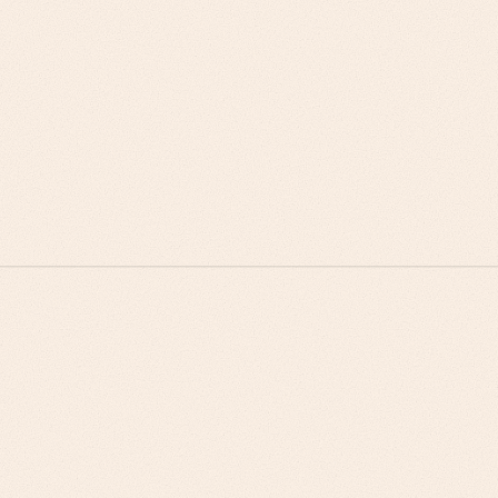
حالات عمل مرتكزة على مؤشرات KPI الخاصة بسلاسل التوريد
ومقاييس تخفيض المخاطر
سرديات الامتثال التي تتناول متطلبات ESG والاستدامة
عروض قيمة متعددة أصحاب المصلحة لمجالس الشراء المعقدة
خرائط طريق التنفيذ التي تراعي قيود الأنظمة الموروثة
استراتيجيات التجديد المبنية على تحسينات أداء سلسلة التوريد