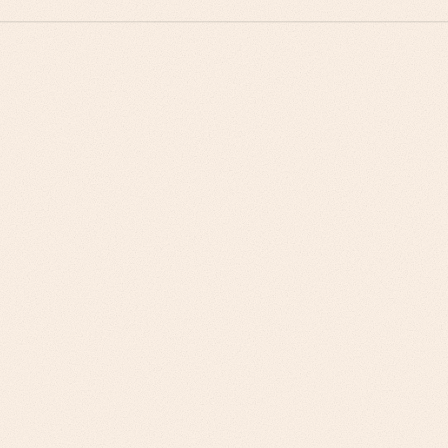
فِرق المشتريات تشتري على أساس تخفيف المخاطر، لا على
أساس خفض التكاليف وحده
مديرو سلاسل التوريد يقيّمون الحلول من منظور الرؤية الشاملة
من الطرف إلى الطرف، لا من منظور الحلول النقطية
قادة العمليات يُقدّمون سهولة التكامل على ثراء الميزات
الامتثال لمعايير الاستدامة يتحوّل إلى شرط إلزامي لدى الموردين
نماذج العائد على الاستثمار يجب أن تشمل مرونة سلسلة التوريد،
لا مجرد مكاسب الكفاءة